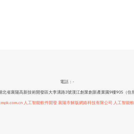
電話：-
湖北省襄陽高新技術開發區大李溝路3號漢江創業創新產業園9樓905（住
mpk.com.cn
人工智能軟件開發
襄陽市解版網絡科技有限公司
人工智能