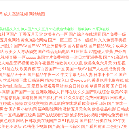
成人免费 国产AV第一导航 91色情直播 伊人在线观看AV影院 婷婷丁香传媒
码|成人高清视频
网站地图
欧美精品久久乱 伊人国产久久五月 91在线色情电影 一级欧美tv 91系列在线
91社区国产
丁香五月天堂
欧美变态一区
国产综合在线观看
国产免费一级
TT 91熟女中文免费 国产黑丝av 麻豆探花 日韩52页 91视频自拍免费网站
五月色网站
黄色3级抢网站
国产一区二区
日本一级婬片
久久免费手机视
亚州图片
国产AV国产AV
97亚洲精华液
国内精自线
国产精品3级片
成年女
站
欧美女人与动物交
国产精品无码电影
91插插库
97超碰大香蕉
户外自
7性福 国产AV福利综合 日韩AV资源在线共享 影音先锋加勒比系列 超踫少女人
线视频直播
一区xxxxx
岛国大片免费视频
一道日本亚洲香蕉
国产91高清精
成人精品无码视频
欧美午夜极品
性欧美ⅩⅩⅩⅩ乱
欧美色色六月天
91影视
久久 四虎精品国产地址99 51精品在线 91AV深夜福利视频 91高潮熟女
女
91碰在线
欧美裸模
萌白酱国产一区
美国一级AV
国产人在线成免费
免
国产精品天干天
国产精品午夜一区
中文字幕无码人妻
日本不卡二区
国产
人丝瓜视频下载
日韩逼网
精东传媒入口
黄wwww色
香港伦理电影在线
成
ⅴ 1024在线国产在线 91同城色情 导航福利91 久久艹伊人 日本理论片
欧美怡红院院二区
爱豆传媒观看网站
综合日韩欧美
草逼网首页
国产日韩
本高清
国产国产一区
亚洲欧洲成人
日韩在线
久久国产影视综合
欧美69潮
下线第一页 久久精彩视频 色爸Av 尤物91视频网址 91蜜桃在线播放 欧美性
国产精彩视频
操碰视屏
国产福利在线
91久久影院
免费日韩电影
日韩成人
超碰成人操操
欧美猛交视频
西瓜影院在线观看
欧美做受日韩
国产在线一
1男女
国产男小鲜肉同
福利影院网站
激情五月天色色
欧美极品电影
日韩成
品国产吴梦梦 影音先锋av无码 亚洲色吧在线 三级黄色片免费 男人天堂AA 大
美
一区精品麻豆经典
国产在线观看资源
波多野洁衣视频
污网站免费看
特
V黄色观看网站
日韩欧美在线国产
新91视频网
国产精品分类在线
97午夜
院日韩精品av 91国产亚洲视频 91新福利在线观看 91网址在线看视频 91
欧美色图论坛
91榴莲小视频
国产高清一卡新区
国产看片资源
二色吧97资