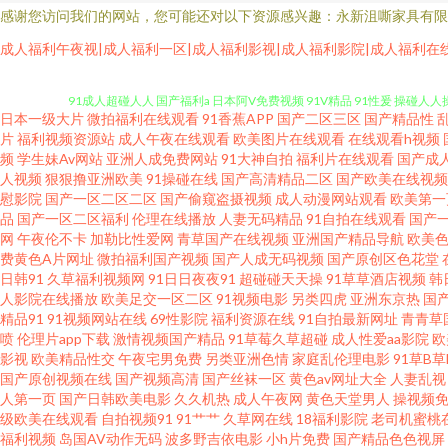
感谢您访问我们的网站，您可能还对以下资源感兴趣：永新沮嘶家具有限
亚洲夜色传媒网 亚洲成人色图网址 豆花社区导航 91资源网在线视频 阿V欧
成人福利午夜视|成人福利一区|成人福利影视|成人福利影院|成人福利在
91成人超碰人人 国产福利a 日本阿V免费视频 91V精品 91性爰 操碰人
日本一级大片
微拍福利在线观看
91香蕉APP
国产二区三区
国产精品性
观看免费 黄色网入口站链接 青草91视频免费 在线超碰在成人91 AV123在
片
福利视频资源站
成人午夜在线观看
欧美图片在线观看
在线观看h视频
频
学生妹Av网站
亚洲人成免费网站
91大神自拍
福利片在线观看
国产成
人视频
狠狠撸亚洲欧美
91操碰在线
国产高清精品二区
国产欧美在线视频
超碰人人操色婷婷97 久久天堂久久人妻 色欧美色综合色天堂 91uu成人福利
慰影院
国产一区二区二区
国产偷窥盗摄视频
成人动漫网站观看
欧美第一
品
国产一区二区福利
伦理在线播放
人妻无码精品
91自拍在线观看
国产
人操人人干 久久96 日韩亚洲精品中文字幕 91福利淫导航 国产suv精品
网
午夜伦不卡
加勒比性爱网
青草国产在线视频
亚洲国产精品导航
欧美
费黄色A片网址
微拍福利国产视频
国产人成无码视频
国产原创区色花堂
日韩91
久草福利视频网
91日日夜夜91
超碰碰天天操
91草草酒店视频
韩
久久9久久 大香蕉久壹 国产区第二页 欧美日韩在线一区不卡 伦理片网址 a
人影院在线播放
欧美足交一区二区
91视频电影
另类四虎
亚洲东京热
国
精品91
91视频网站在线
69性影院
福利资源在线
91自拍最新网址
青青草
播放 自拍日韩av ts性爱 精品久久免费人妻 日韩福利在线链接 在线观看黑
喷
伦理片app下载
激情视频国产精品
91草莓久草超碰
成人性爱aa影院
欧
影视
欧美精品性交
午夜宅男免费
另类亚洲色情
家庭乱伦理电影
91草B
国产原创视频在线
国产视频高清
国产丝袜一区
黄色av网址大全
人妻乱视
爱网址 色国欧美 91AU在线 日韩欧美 综合色网每天每夜日日 国偷自产最新
人第一页
国产日韩欧美电影
久久机热
成人午夜网
黄色天堂男人
操视频免
级欧美在线观看
自拍视频91
91艹艹
久草网在线
18福利影院
老司机蜜桃
香蕉av网络 99热日逼 91精品色 一本道资源站 日韩综合123 蜜桃成人
福利视频
岛国AV动作无码
波多野吉依电影
小h片免费
国产精品色色视屏