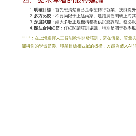
明確目標
：首先想清楚自己是希望轉行就業、技能提升
多方比較
：不要局限于上述兩家。建議廣泛調研上海其
深度試聽
：絕大多數正規機構都提供試聽課程。務必親
關注合同細節
：仔細閱讀培訓協議，特別是關于教學服
****：在上海選擇人工智能軟件開發培訓，需在價格、質
能與你的學習節奏、職業目標相匹配的機構，方能為踏入AI