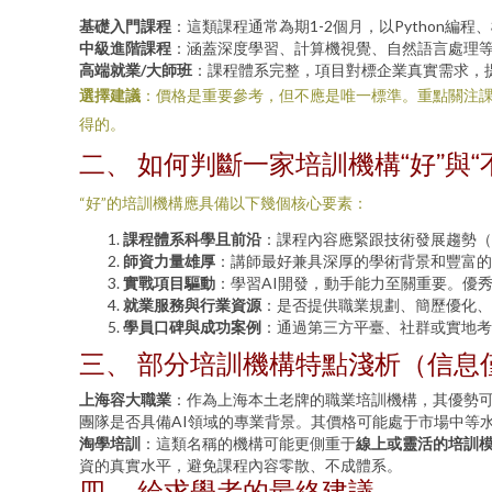
基礎入門課程
：這類課程通常為期1-2個月，以Python編
中級進階課程
：涵蓋深度學習、計算機視覺、自然語言處理等
高端就業/大師班
：課程體系完整，項目對標企業真實需求，
選擇建議
：價格是重要參考，但不應是唯一標準。重點關注
得的。
二、 如何判斷一家培訓機構“好”與“
“好”的培訓機構應具備以下幾個核心要素：
課程體系科學且前沿
：課程內容應緊跟技術發展趨勢（
師資力量雄厚
：講師最好兼具深厚的學術背景和豐富的
實戰項目驅動
：學習AI開發，動手能力至關重要。優
就業服務與行業資源
：是否提供職業規劃、簡歷優化、
學員口碑與成功案例
：通過第三方平臺、社群或實地考
三、 部分培訓機構特點淺析（信息
上海容大職業
：作為上海本土老牌的職業培訓機構，其優勢
團隊是否具備AI領域的專業背景。其價格可能處于市場中等
淘學培訓
：這類名稱的機構可能更側重于
線上或靈活的培訓
資的真實水平，避免課程內容零散、不成體系。
四、 給求學者的最終建議