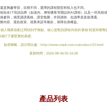
還是興趣學習，目標不同，選擇的課程類型和投入也不同。
他知名IT培訓品牌（如達內、傳智播客等開設的AI課程）以及一些高校
身參與，感受講課風格、課堂氛圍，并與講師、在讀學員直接溝通。
務內容、退款政策、就業承諾等條款，保障自身權益。
量與個人職業規劃之間找到平衡點。核心是甄別課程內容的‘硬核’程度與實
領域打下最堅實的基礎。
如若轉載，請注明出處：http://www.cmpk.com.cn/product/21.html
更新時間：2026-08-06 05:16:28
產品列表