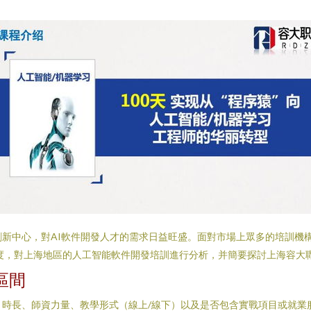
創新中心，對AI軟件開發人才的需求日益旺盛。面對市場上眾多的培訓機
三個維度，對上海地區的人工智能軟件開發培訓進行分析，并簡要探討上海容
區間
、時長、師資力量、教學形式（線上/線下）以及是否包含實戰項目或就業