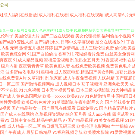
公司
美视频 91白丝秘 av爱福利 AV资源导航大全 91色中文 成全影院热门电视剧 www
线|成人福利在线播放|成人福利在线看|成人福利在线视频|成人高清A片无
人操 九一成人版网页版成人 色色主站 91成人软件 91视频网站男女 大香蕉导 99艹艹艹 
乱伦种子
美国伦理大片
国产二区在线观看
美女伦理视频
福利偷拍小视频
线导航 国产偷自拍99在线 91东京热中文字幕 黄天堂av 影音先锋av资源一区 国内一级
国产a级0
变性人妖
国产福利永久
日韩中文字幕观看
足交在线播放91
丁香
人内射无码
激情五月极品婷婷
国产剧情精品
成人三级伦理免费
偷怕欧美
欧美色综合网
91国产自拍偷拍
香蕉911
花蝴蝶看片免费
白丝美女免费网
 91亚洲传媒51 超碰自拍欧美 日韩a片日韩 亚洲男人天堂2015 91豆花在线看 9
页夜夜
91成人精品视频
蜜桃爱爱视频
乱伦熟女五月天
91香蕉视
福利在
一级片内射
夜夜骑青青草
欧美色图人妻
在线免费欧美视频
免费黄色毛片
97 毛片亚洲天堂久久 天天看夜夜撸 欧美亚州另类 51视频在线观看入口 国产欧美成人麻豆
色淫
波多野结依电影
91狠狠撸
成人深夜电影
精品国产美女剃毛
加勒比熟
在线免费黄A片
久草福利
乱伦家庭
成人午夜免费视频
人妖射精
国产屁屁
日一区二区
国产激情视频网站
成人视频日本
茄子视频污
亚洲色欲天天
成
v人人搞 国产自拍情侣在线观看 国产原创在线五区 www麻酥酥福利姬 美日韩色色 色猫t
产不卡在线
91九色视频
日本天堂视频导航
日本三级光棍影院
91大神精品
国产成人
黄色岛国网站
欧美一xxxxx
欧美gayv
91色情激情网
中国韩国日
料av 91曰B 国产精品九九极品 欧美视频不卡 性爱AV影院 91国产白丝极品精品 岛国
美性爱插插
欧美日韩色黄片
91草莓影院
午夜电影网久久
国产丝袜美女
草B视频
国产精品熟女一
国产巨乳在线观看
四虎免费91
国内精品无码短片
国产成人在线网站
久草视频资源站
综合五月香
成人app在线
四虎试看
9
40 狼友aa 久久九九综合 国产AV导航站 福利嫂导航 av大蕉 91深夜福利网址 91精
费91
日韩中文在线
精品中的精品
97国产精品视频
91美女在线视频
51欧
在线
成人精品一区二区
韩日爆乳无码三级
欧美伦理电影网站
艹艹操操
A
免费 偷拍婷婷五月天 淫网导航 亚洲av网站不卡在线 日韩成人黄色网址 99就要操逼 先锋影
国产午夜成人
最新日韩精品
91福利视频导航
欧美喷水影院
91爱爱视频