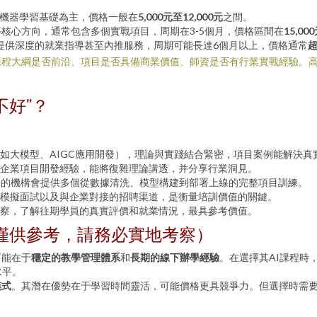
程、機器學習基礎為主，價格一般在
5,000元至12,000元
之間。
核心方向，通常包含多個實戰項目，周期在3-5個月，價格區間在
15,00
提供深度的就業指導甚至內推服務，周期可能長達6個月以上，價格通常
超
課程大綱是否前沿、項目是否具備商業價值、師資是否有行業實戰經驗。
不好”？
如大模型、AIGC應用開發），理論與實踐結合緊密，項目案例能解決真
企業項目開發經驗，能將復雜理論講透，并分享行業洞見。
秀的機構會提供多個從數據清洗、模型構建到部署上線的完整項目訓練。
模擬面試以及與企業對接的招聘渠道，是衡量培訓價值的關鍵。
察，了解往期學員的真實評價和就業情況，最具參考價值。
僅供參考，請務必實地考察）
可能在于
穩定的教學管理體系
和
長期的線下辦學經驗
。在選擇其AI課程時
水平。
模式
。其潛在優勢在于學習時間靈活，可能價格更具競爭力。但選擇時需要