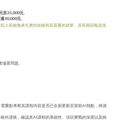
0元至25,000元
。
過30,000元
。
高投入若能換來扎實的技能和高質量的就業，其長期回報是值
實場景問題。
，需重點考察其課程內容是否已全面更新至當前AI熱點，師資
格外謹慎，確認其AI課程的系統性、項目實戰的深度以及師